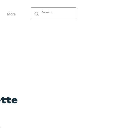
More
ette