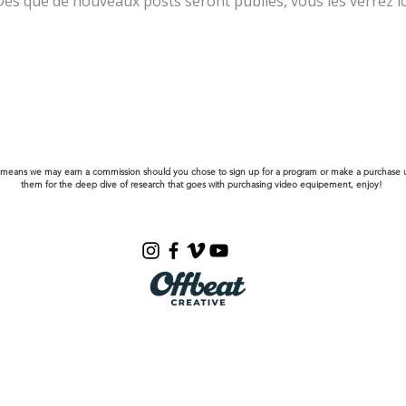
ès que de nouveaux posts seront publiés, vous les verrez ic
This means we may earn a commission should you chose to sign up for a program or make a purchase u
them for the deep dive of research that goes with purchasing video equipement, enjoy!
Envoyez-nous un e-mail :
gabe@bgfilms.co
BG Films Agence de vidéo sociale